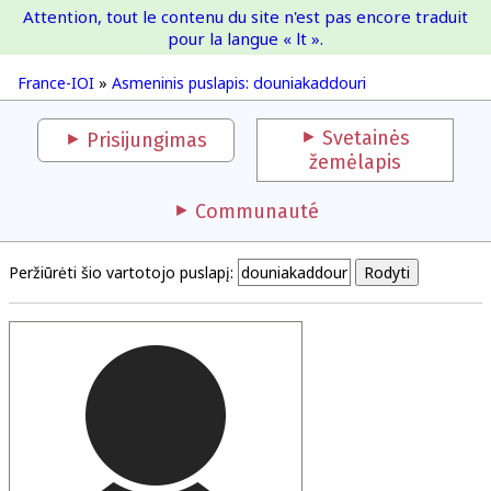
Attention, tout le contenu du site n'est pas encore traduit
France-IOI
pour la langue « lt ».
France-IOI
»
Asmeninis puslapis: douniakaddouri
Svetainės
Prisijungimas
žemėlapis
Communauté
Peržiūrėti šio vartotojo puslapį: