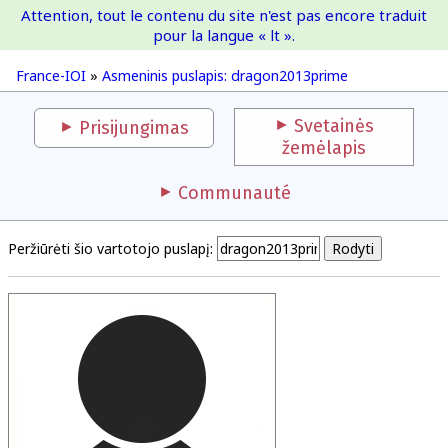
Attention, tout le contenu du site n'est pas encore traduit
France-IOI
pour la langue « lt ».
France-IOI
»
Asmeninis puslapis: dragon2013prime
Svetainės
Prisijungimas
žemėlapis
Communauté
Peržiūrėti šio vartotojo puslapį: