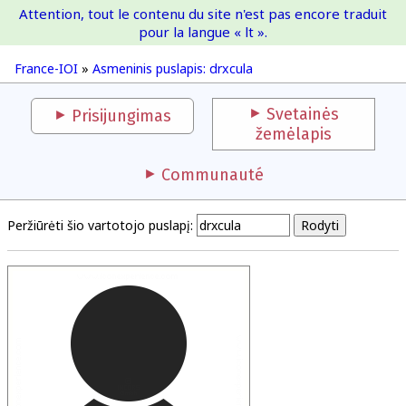
Attention, tout le contenu du site n'est pas encore traduit
France-IOI
pour la langue « lt ».
France-IOI
»
Asmeninis puslapis: drxcula
Svetainės
Prisijungimas
žemėlapis
Communauté
Peržiūrėti šio vartotojo puslapį: