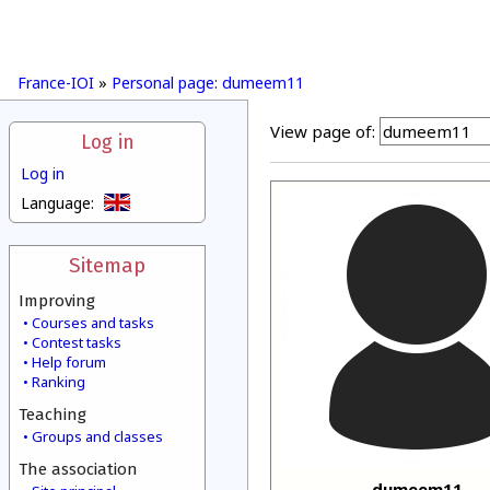
France-IOI
»
Personal page: dumeem11
View page of:
Log in
Log in
Language:
Sitemap
Improving
Courses and tasks
Contest tasks
Help forum
Ranking
Teaching
Groups and classes
The association
dumeem11