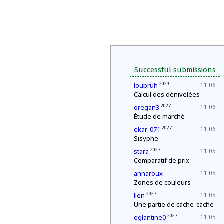
Successful submissions
2029
loubruh
11:06
Calcul des dénivelées
2027
oregan3
11:06
Étude de marché
2027
ekar-071
11:06
Sisyphe
2027
stara
11:05
Comparatif de prix
annaroux
11:05
Zones de couleurs
2027
lien
11:05
Une partie de cache-cache
2027
eglantine0
11:05