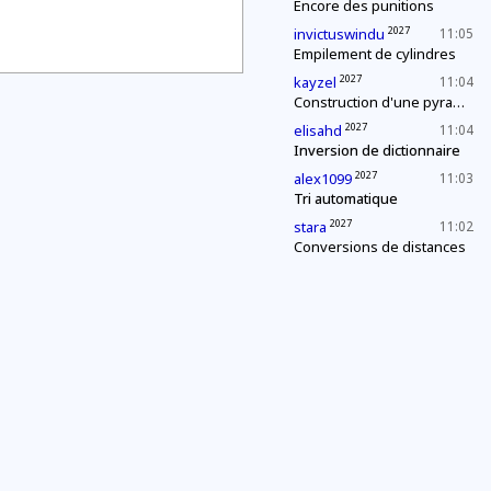
Encore des punitions
2027
invictuswindu
11:05
Empilement de cylindres
2027
kayzel
11:04
Construction d'une pyramide
2027
elisahd
11:04
Inversion de dictionnaire
2027
alex1099
11:03
Tri automatique
2027
stara
11:02
Conversions de distances