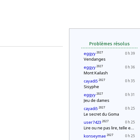
Problèmes résolus
2027
eggyy
0 h 39
Vendanges
2027
eggyy
0 h 36
Mont Kailash
2027
cayadi5
0 h 35
Sisyphe
2027
eggyy
0 h 31
Jeu de dames
2027
cayadi5
0 h 25
Le secret du Goma
2027
user7423
0 h 25
Lire ou ne pas lire, telle est la question
2027
konseymae
0 h 25