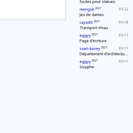
Socles pour statues
2027
mengsb
0 h 22
Jeu de dames
2027
cayadi5
0 h 18
Transport d'eau
2027
eggyy
0 h 17
Page d'écriture
2027
saan-kavey
0 h 11
Département d'architecture : construction d'une pyramide
2027
eggyy
0 h 11
Sisyphe