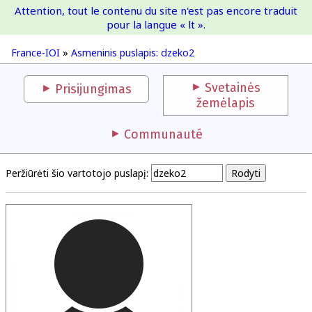
Attention, tout le contenu du site n'est pas encore traduit
France-IOI
pour la langue « lt ».
France-IOI
»
Asmeninis puslapis: dzeko2
Svetainės
Prisijungimas
žemėlapis
Communauté
Peržiūrėti šio vartotojo puslapį: