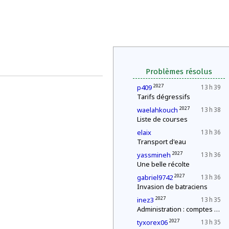
Problèmes résolus
2027
p409
13 h 39
Tarifs dégressifs
2027
waelahkouch
13 h 38
Liste de courses
elaix
13 h 36
Transport d'eau
2027
yassmineh
13 h 36
Une belle récolte
2027
gabriel9742
13 h 36
Invasion de batraciens
2027
inez3
13 h 35
Administration : comptes annuels
2027
tyxorex06
13 h 35