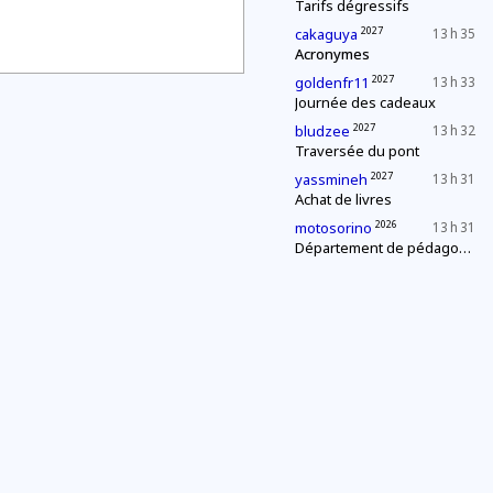
Tarifs dégressifs
2027
cakaguya
13 h 35
Acronymes
2027
goldenfr11
13 h 33
Journée des cadeaux
2027
bludzee
13 h 32
Traversée du pont
2027
yassmineh
13 h 31
Achat de livres
2026
motosorino
13 h 31
Département de pédagogie : le « c'est plus, c'est moins »