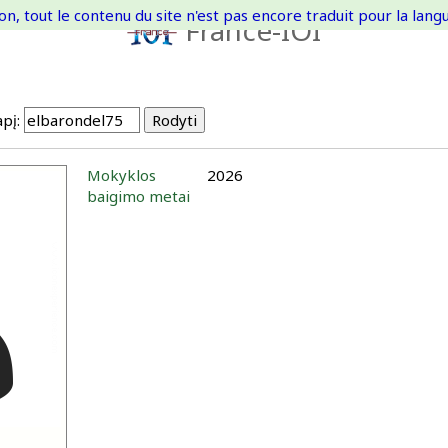
on, tout le contenu du site n'est pas encore traduit pour la langue
France-IOI
pį:
Mokyklos
2026
baigimo metai