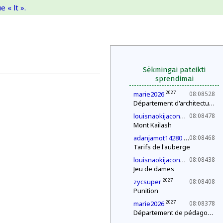
 « lt ».
Sėkmingai pateikti
sprendimai
2027
marie2026
08:08528
Département d'architecture : construction d'une pyramide
2033
louisnaokijacono
08:08478
Mont Kailash
2029
adanjamot14280
08:08468
Tarifs de l'auberge
2033
louisnaokijacono
08:08438
Jeu de dames
2027
zycsuper
08:08408
Punition
2027
marie2026
08:08378
Département de pédagogie : le « c'est plus, c'est moins »