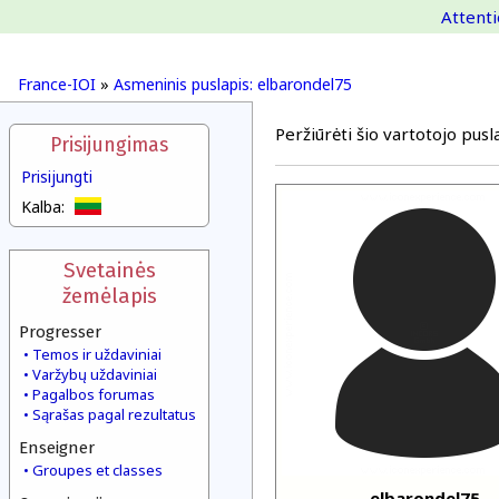
Attenti
France-IOI
»
Asmeninis puslapis: elbarondel75
Peržiūrėti šio vartotojo pusla
Prisijungimas
Prisijungti
Kalba:
Svetainės
žemėlapis
Progresser
Temos ir uždaviniai
Varžybų uždaviniai
Pagalbos forumas
Sąrašas pagal rezultatus
Enseigner
Groupes et classes
elbarondel75