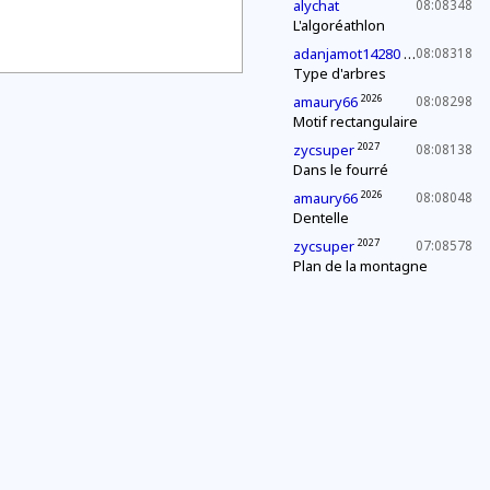
alychat
08:08348
L'algoréathlon
2029
adanjamot14280
08:08318
Type d'arbres
2026
amaury66
08:08298
Motif rectangulaire
2027
zycsuper
08:08138
Dans le fourré
2026
amaury66
08:08048
Dentelle
2027
zycsuper
07:08578
Plan de la montagne