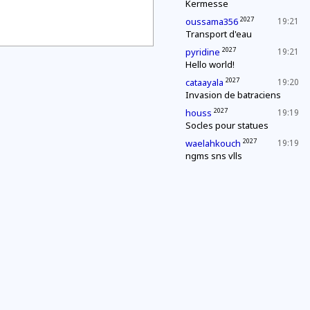
Kermesse
2027
oussama356
19:21
Transport d'eau
2027
pyridine
19:21
Hello world!
2027
cataayala
19:20
Invasion de batraciens
2027
houss
19:19
Socles pour statues
2027
waelahkouch
19:19
ngms sns vlls