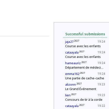
Successful submissions
2027
jaja27
19:24
Course avec les enfants
2027
cataayala
19:24
Course avec les enfants
2027
hameauriz
19:24
Département de médecine : contrôle d'une épidémie
2027
emma162
19:24
Une partie de cache-cache
2027
alizonn
19:23
Le Grand Événement
2027
lien
19:23
Concours de tir à la corde
2027
cataayala
19:22