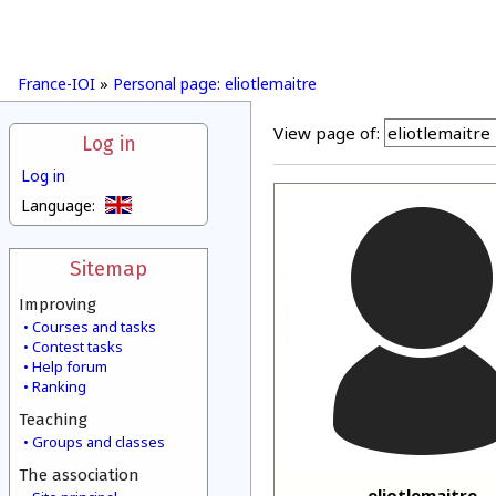
France-IOI
»
Personal page: eliotlemaitre
View page of:
Log in
Log in
Language:
Sitemap
Improving
Courses and tasks
Contest tasks
Help forum
Ranking
Teaching
Groups and classes
The association
eliotlemaitre