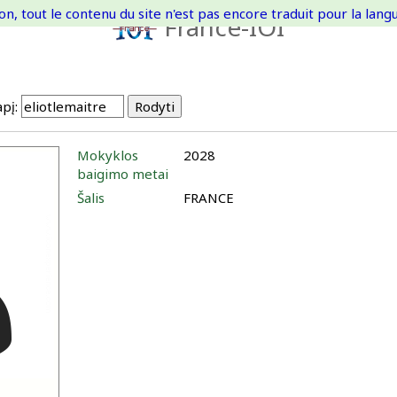
on, tout le contenu du site n'est pas encore traduit pour la langue
France-IOI
pį:
Mokyklos
2028
baigimo metai
Šalis
FRANCE