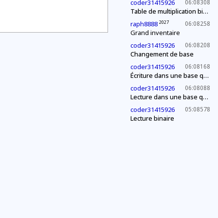
coder31415926
06:08308
Table de multiplication binaire
2027
raph8888
06:08258
Grand inventaire
coder31415926
06:08208
Changement de base
coder31415926
06:08168
Écriture dans une base quelconque
coder31415926
06:08088
Lecture dans une base quelconque
coder31415926
05:08578
Lecture binaire