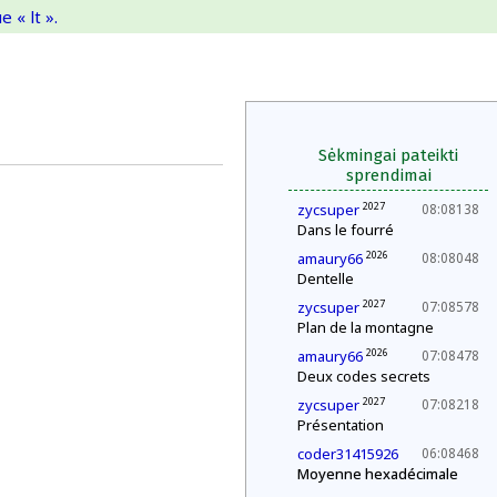
 « lt ».
Sėkmingai pateikti
sprendimai
2027
zycsuper
08:08138
Dans le fourré
2026
amaury66
08:08048
Dentelle
2027
zycsuper
07:08578
Plan de la montagne
2026
amaury66
07:08478
Deux codes secrets
2027
zycsuper
07:08218
Présentation
coder31415926
06:08468
Moyenne hexadécimale