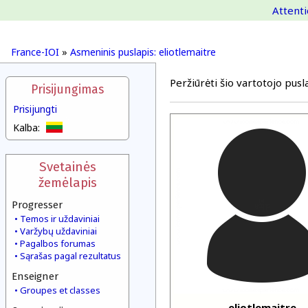
Attenti
France-IOI
»
Asmeninis puslapis: eliotlemaitre
Peržiūrėti šio vartotojo pusla
Prisijungimas
Prisijungti
Kalba:
Svetainės
žemėlapis
Progresser
Temos ir uždaviniai
Varžybų uždaviniai
Pagalbos forumas
Sąrašas pagal rezultatus
Enseigner
Groupes et classes
eliotlemaitre