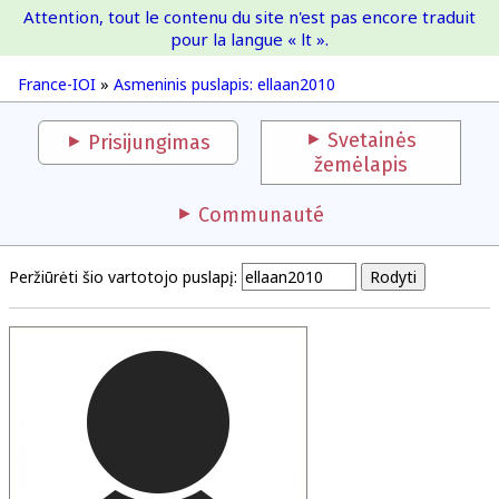
Attention, tout le contenu du site n'est pas encore traduit
France-IOI
pour la langue « lt ».
France-IOI
»
Asmeninis puslapis: ellaan2010
Svetainės
Prisijungimas
žemėlapis
Communauté
Peržiūrėti šio vartotojo puslapį: