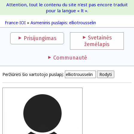
Attention, tout le contenu du site n'est pas encore traduit
France-IOI
pour la langue « lt ».
France-IOI
»
Asmeninis puslapis: elliotrousselin
Svetainės
Prisijungimas
žemėlapis
Communauté
Peržiūrėti šio vartotojo puslapį: