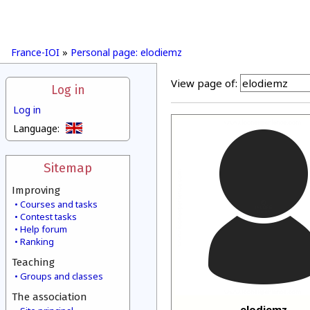
France-IOI
»
Personal page: elodiemz
View page of:
Log in
Log in
Language:
Sitemap
Improving
Courses and tasks
Contest tasks
Help forum
Ranking
Teaching
Groups and classes
The association
elodiemz