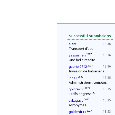
Successful submissions
elaix
13:36
Transport d'eau
2027
yassmineh
13:36
Une belle récolte
2027
gabriel9742
13:36
Invasion de batraciens
2027
inez3
13:35
Administration : comptes annuels
2027
tyxorex06
13:35
Tarifs dégressifs
2027
cakaguya
13:35
Acronymes
2027
goldenfr11
13:33