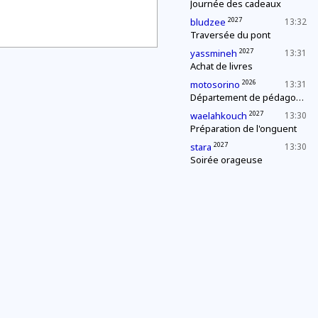
Journée des cadeaux
2027
bludzee
13:32
Traversée du pont
2027
yassmineh
13:31
Achat de livres
2026
motosorino
13:31
Département de pédagogie : le « c'est plus, c'est moins »
2027
waelahkouch
13:30
Préparation de l'onguent
2027
stara
13:30
Soirée orageuse