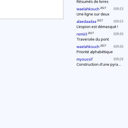
Résumés de livres
2027
waelahkouch
00h33
Une ligne sur deux
2027
alaedaadaa
00h33
L'espion est démasqué !
2027
remii3
00h30
Traversée du pont
2027
waelahkouch
00h30
Priorité alphabétique
myoussif
00h29
Construction d'une pyramide