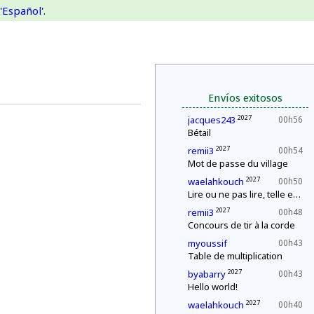
'Español'.
Envíos exitosos
2027
jacques243
00h56
Bétail
2027
remii3
00h54
Mot de passe du village
2027
waelahkouch
00h50
Lire ou ne pas lire, telle est la question
2027
remii3
00h48
Concours de tir à la corde
myoussif
00h43
Table de multiplication
2027
byabarry
00h43
Hello world!
2027
waelahkouch
00h40