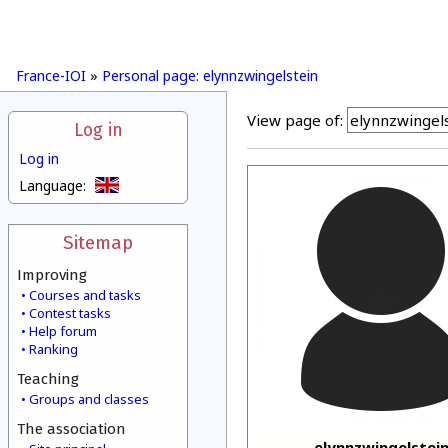
France-IOI
»
Personal page: elynnzwingelstein
View page of:
Log in
Log in
Language:
Sitemap
Improving
Courses and tasks
Contest tasks
Help forum
Ranking
Teaching
Groups and classes
The association
elynnzwingelstei