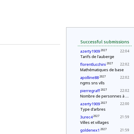
Successful submissions
2027
azerty1909
22:04
Tarifs de l'auberge
2027
florentlucchini
22:02
Mathématiques de base
2027
apolline88
22:02
ngms sns vlls
2027
pierregraff
22:02
Nombre de personnes à la fête
2027
azerty1909
22:00
Type d'arbres
2027
3urec4
21:59
Villes et villages
2027
goldenex1
21:59