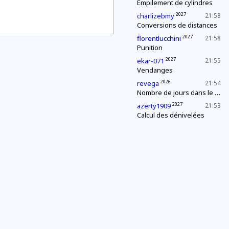
Empilement de cylindres
2027
charlizebmy
21:58
Conversions de distances
2027
florentlucchini
21:58
Punition
2027
ekar-071
21:55
Vendanges
2026
revega
21:54
Nombre de jours dans le mois
2027
azerty1909
21:53
Calcul des dénivelées