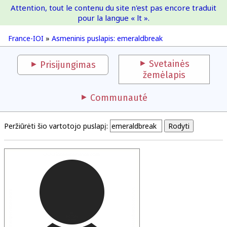
Attention, tout le contenu du site n'est pas encore traduit
France-IOI
pour la langue « lt ».
France-IOI
»
Asmeninis puslapis: emeraldbreak
Svetainės
Prisijungimas
žemėlapis
Communauté
Peržiūrėti šio vartotojo puslapį: