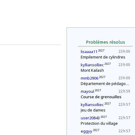
Problèmes résolus
2027
lisaaaa11
23 h 00
Empilement de cylindres
2027
kylliansolliec
23 h 00
Mont Kailash
2027
mmb2906
23 h 00
Département de pédagogie : le « c'est plus, c'est moins »
2027
mayoul
22 h 59
Course de grenouilles
2027
kylliansolliec
22 h 57
Jeu de dames
2027
user20843
22 h 57
Protection du village
2027
eggyy
22 h 57