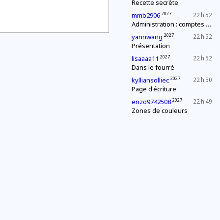
Recette secrète
2027
mmb2906
22 h 52
Administration : comptes annuels
2027
yannwang
22 h 52
Présentation
2027
lisaaaa11
22 h 52
Dans le fourré
2027
kylliansolliec
22 h 50
Page d'écriture
2027
enzo9742508
22 h 49
Zones de couleurs