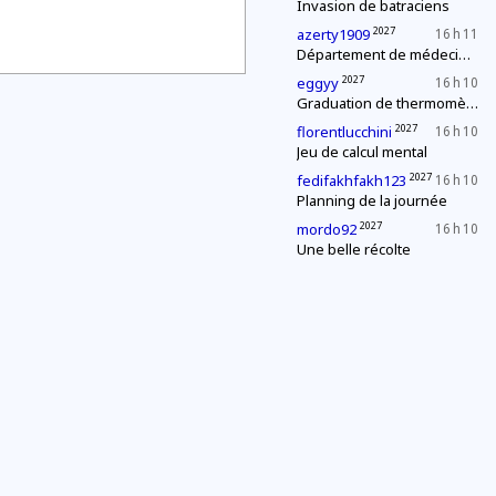
Invasion de batraciens
2027
azerty1909
16 h 11
Département de médecine : contrôle d'une épidémie
2027
eggyy
16 h 10
Graduation de thermomètres
2027
florentlucchini
16 h 10
Jeu de calcul mental
2027
fedifakhfakh123
16 h 10
Planning de la journée
2027
mordo92
16 h 10
Une belle récolte