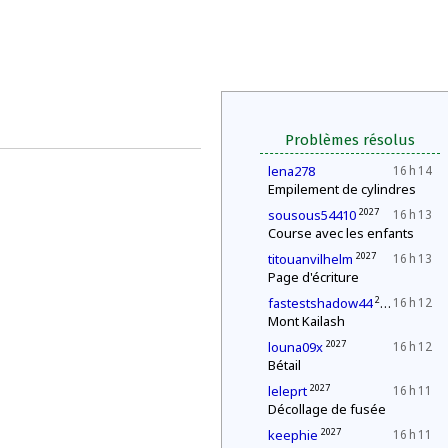
Problèmes résolus
lena278
16 h 14
Empilement de cylindres
2027
sousous54410
16 h 13
Course avec les enfants
2027
titouanvilhelm
16 h 13
Page d'écriture
2027
fastestshadow44
16 h 12
Mont Kailash
2027
louna09x
16 h 12
Bétail
2027
leleprt
16 h 11
Décollage de fusée
2027
keephie
16 h 11