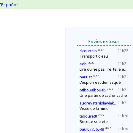
'Español'.
Envíos exitosos
2027
clcourtain
11h22
Transport d'eau
2027
eehj
11h21
Lire ou ne pas lire, telle est la question
2027
na0ust
11h21
L'espion est démasqué !
2027
ptibouaibouai5
11h21
Une partie de cache-cache
2027
audreystanislawiak
11h21
Visite de la mine
2027
tabourettt
11h20
Recette secrète
2027
paul67756548
11h20