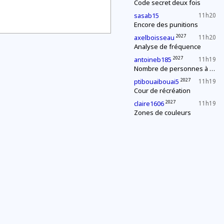
Code secret deux fois
sasab15
11h20
Encore des punitions
2027
axelboisseau
11h20
Analyse de fréquence
2027
antoineb185
11h19
Nombre de personnes à la fête
2027
ptibouaibouai5
11h19
Cour de récréation
2027
claire1606
11h19
Zones de couleurs