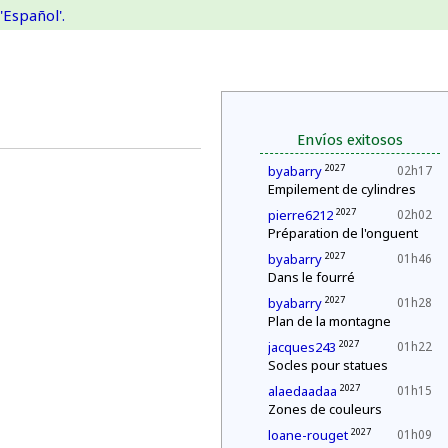
'Español'.
Envíos exitosos
2027
byabarry
02h17
Empilement de cylindres
2027
pierre6212
02h02
Préparation de l'onguent
2027
byabarry
01h46
Dans le fourré
2027
byabarry
01h28
Plan de la montagne
2027
jacques243
01h22
Socles pour statues
2027
alaedaadaa
01h15
Zones de couleurs
2027
loane-rouget
01h09