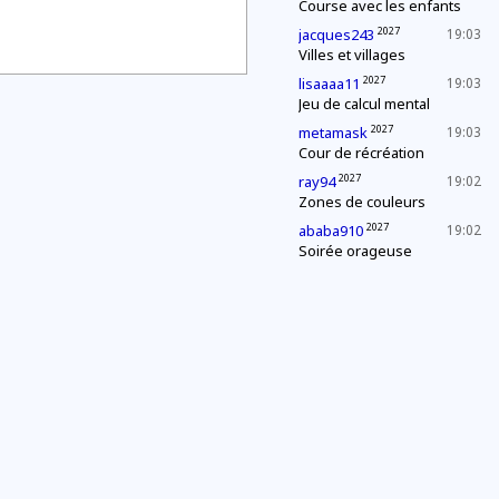
Course avec les enfants
2027
jacques243
19:03
Villes et villages
2027
lisaaaa11
19:03
Jeu de calcul mental
2027
metamask
19:03
Cour de récréation
2027
ray94
19:02
Zones de couleurs
2027
ababa910
19:02
Soirée orageuse