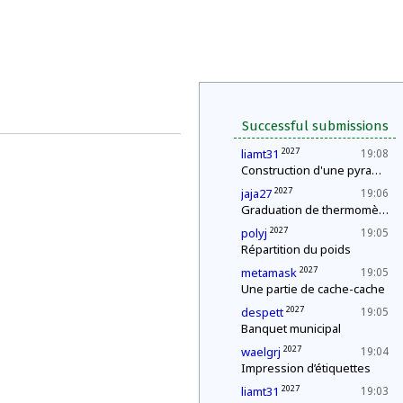
Successful submissions
2027
liamt31
19:08
Construction d'une pyramide
2027
jaja27
19:06
Graduation de thermomètres
2027
polyj
19:05
Répartition du poids
2027
metamask
19:05
Une partie de cache-cache
2027
despett
19:05
Banquet municipal
2027
waelgrj
19:04
Impression d’étiquettes
2027
liamt31
19:03