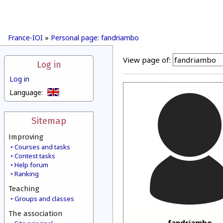
France-IOI
»
Personal page: fandriambo
View page of:
Log in
Log in
Language:
Sitemap
Improving
Courses and tasks
Contest tasks
Help forum
Ranking
Teaching
Groups and classes
The association
fandriambo