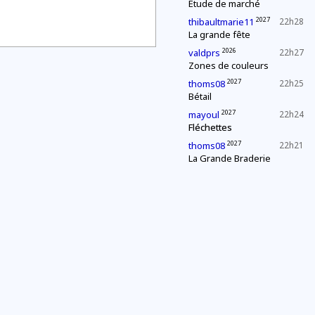
Étude de marché
2027
thibaultmarie11
22h28
La grande fête
2026
valdprs
22h27
Zones de couleurs
2027
thoms08
22h25
Bétail
2027
mayoul
22h24
Fléchettes
2027
thoms08
22h21
La Grande Braderie