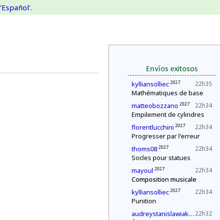
'Español'.
Envíos exitosos
2027
kylliansolliec
22h35
Mathématiques de base
2027
matteobozzano
22h34
Empilement de cylindres
2027
florentlucchini
22h34
Progresser par l'erreur
2027
thoms08
22h34
Socles pour statues
2027
mayoul
22h34
Composition musicale
2027
kylliansolliec
22h34
Punition
2027
audreystanislawiak
22h32