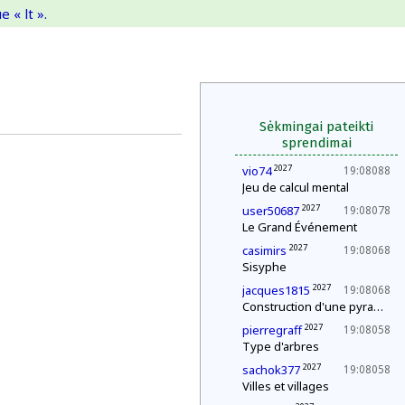
 « lt ».
Sėkmingai pateikti
sprendimai
2027
vio74
19:08088
Jeu de calcul mental
2027
user50687
19:08078
Le Grand Événement
2027
casimirs
19:08068
Sisyphe
2027
jacques1815
19:08068
Construction d'une pyramide
2027
pierregraff
19:08058
Type d'arbres
2027
sachok377
19:08058
Villes et villages