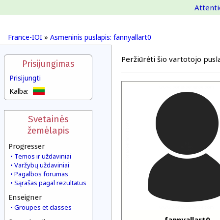
Attenti
France-IOI
»
Asmeninis puslapis: fannyallart0
Peržiūrėti šio vartotojo pusla
Prisijungimas
Prisijungti
Kalba:
Svetainės
žemėlapis
Progresser
Temos ir uždaviniai
Varžybų uždaviniai
Pagalbos forumas
Sąrašas pagal rezultatus
Enseigner
Groupes et classes
fannyallart0