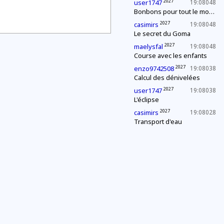
2027
user1747
19:08048
Bonbons pour tout le monde !
2027
casimirs
19:08048
Le secret du Goma
2027
maelysfal
19:08048
Course avec les enfants
2027
enzo9742508
19:08038
Calcul des dénivelées
2027
user1747
19:08038
L'éclipse
2027
casimirs
19:08028
Transport d'eau