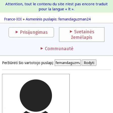
Attention, tout le contenu du site n'est pas encore traduit
France-IOI
pour la langue « lt ».
France-IOI
»
Asmeninis puslapis: fernandaguzman24
Svetainės
Prisijungimas
žemėlapis
Communauté
Peržiūrėti šio vartotojo puslapį: