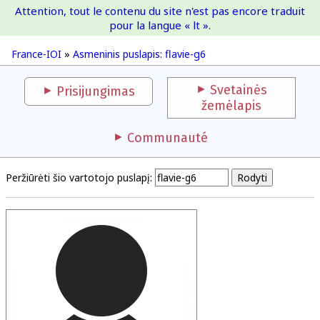
Attention, tout le contenu du site n'est pas encore traduit
France-IOI
pour la langue « lt ».
France-IOI
»
Asmeninis puslapis: flavie-g6
Svetainės
Prisijungimas
žemėlapis
Communauté
Peržiūrėti šio vartotojo puslapį: