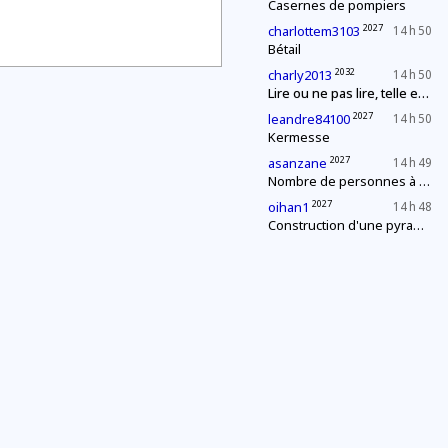
Casernes de pompiers
2027
charlottem3103
14 h 50
Bétail
2032
charly2013
14 h 50
Lire ou ne pas lire, telle est (à nouveau) la question
2027
leandre84100
14 h 50
Kermesse
2027
asanzane
14 h 49
Nombre de personnes à la fête
2027
oihan1
14 h 48
Construction d'une pyramide