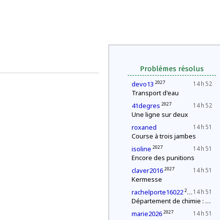
Problèmes résolus
2027
devo13
14 h 52
Transport d'eau
2027
41degres
14 h 52
Une ligne sur deux
roxaned
14 h 51
Course à trois jambes
2027
isoline
14 h 51
Encore des punitions
2027
claver2016
14 h 51
Kermesse
2027
rachelporte16022
14 h 51
Département de chimie : mélange explosif
2027
marie2026
14 h 51