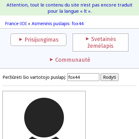
Attention, tout le contenu du site n'est pas encore traduit
France-IOI
pour la langue « lt ».
France-IOI
»
Asmeninis puslapis: fox44
Svetainės
Prisijungimas
žemėlapis
Communauté
Peržiūrėti šio vartotojo puslapį: