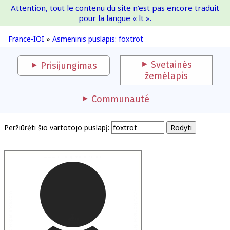
Attention, tout le contenu du site n'est pas encore traduit
France-IOI
pour la langue « lt ».
France-IOI
»
Asmeninis puslapis: foxtrot
Svetainės
Prisijungimas
žemėlapis
Communauté
Peržiūrėti šio vartotojo puslapį: