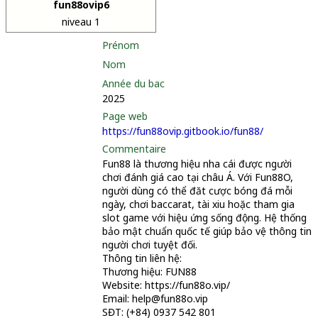
fun88ovip6
niveau 1
Prénom
Nom
Année du bac
2025
Page web
https://fun88ovip.gitbook.io/fun88/
Commentaire
Fun88 là thương hiệu nha cái được người
chơi đánh giá cao tại châu Á. Với Fun88O,
người dùng có thể đăt cược bóng đá mỗi
ngày, chơi baccarat, tài xiu hoặc tham gia
slot game với hiệu ứng sống động. Hệ thống
bảo mật chuẩn quốc tế giúp bảo vệ thông tin
người chơi tuyệt đối.
Thông tin liên hệ:
Thương hiệu: FUN88
Website: https://fun88o.vip/
Email: help@fun88o.vip
SĐT: (+84) 0937 542 801