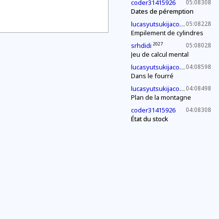
coder31415926
05:08308
Dates de péremption
2030
lucasyutsukijacono
05:08228
Empilement de cylindres
2027
srhdidi
05:08028
Jeu de calcul mental
2030
lucasyutsukijacono
04:08598
Dans le fourré
2030
lucasyutsukijacono
04:08498
Plan de la montagne
coder31415926
04:08308
État du stock