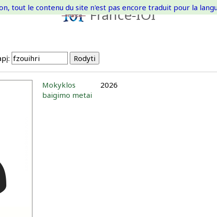
on, tout le contenu du site n'est pas encore traduit pour la langue
France-IOI
pį:
Mokyklos
2026
baigimo metai