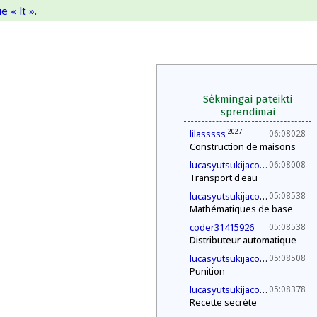
 « lt ».
Sėkmingai pateikti
sprendimai
2027
lilasssss
06:08028
Construction de maisons
2030
lucasyutsukijacono
06:08008
Transport d'eau
2030
lucasyutsukijacono
05:08538
Mathématiques de base
coder31415926
05:08538
Distributeur automatique
2030
lucasyutsukijacono
05:08508
Punition
2030
lucasyutsukijacono
05:08378
Recette secrète