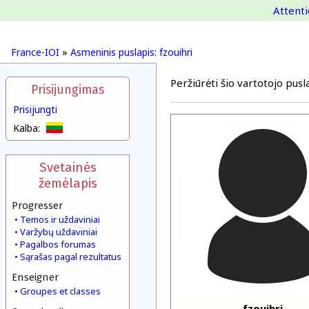
Attenti
France-IOI
»
Asmeninis puslapis: fzouihri
Peržiūrėti šio vartotojo pusla
Prisijungimas
Prisijungti
Kalba:
Svetainės
žemėlapis
Progresser
Temos ir uždaviniai
Varžybų uždaviniai
Pagalbos forumas
Sąrašas pagal rezultatus
Enseigner
Groupes et classes
fzouihri