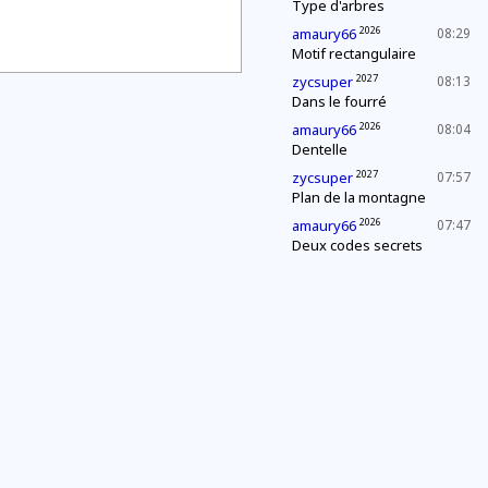
Type d'arbres
2026
amaury66
08:29
Motif rectangulaire
2027
zycsuper
08:13
Dans le fourré
2026
amaury66
08:04
Dentelle
2027
zycsuper
07:57
Plan de la montagne
2026
amaury66
07:47
Deux codes secrets