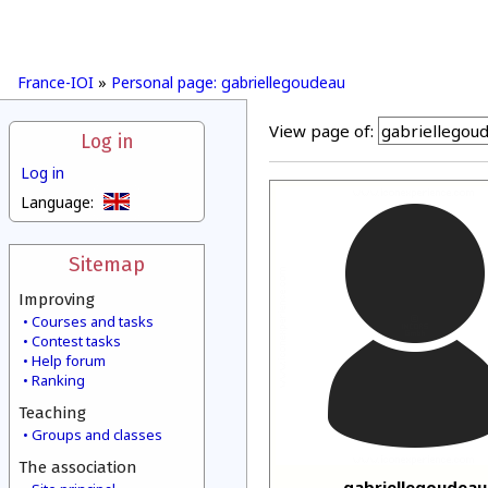
France-IOI
»
Personal page: gabriellegoudeau
View page of:
Log in
Log in
Language:
Sitemap
Improving
Courses and tasks
Contest tasks
Help forum
Ranking
Teaching
Groups and classes
The association
gabriellegoudeau