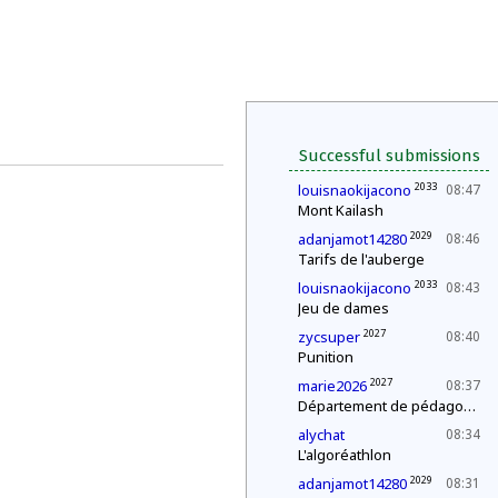
Successful submissions
2033
louisnaokijacono
08:47
Mont Kailash
2029
adanjamot14280
08:46
Tarifs de l'auberge
2033
louisnaokijacono
08:43
Jeu de dames
2027
zycsuper
08:40
Punition
2027
marie2026
08:37
Département de pédagogie : le « c'est plus, c'est moins »
alychat
08:34
L'algoréathlon
2029
adanjamot14280
08:31