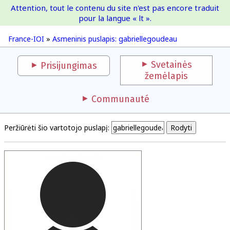
Attention, tout le contenu du site n'est pas encore traduit
France-IOI
pour la langue « lt ».
France-IOI
»
Asmeninis puslapis: gabriellegoudeau
Svetainės
Prisijungimas
žemėlapis
Communauté
Peržiūrėti šio vartotojo puslapį: