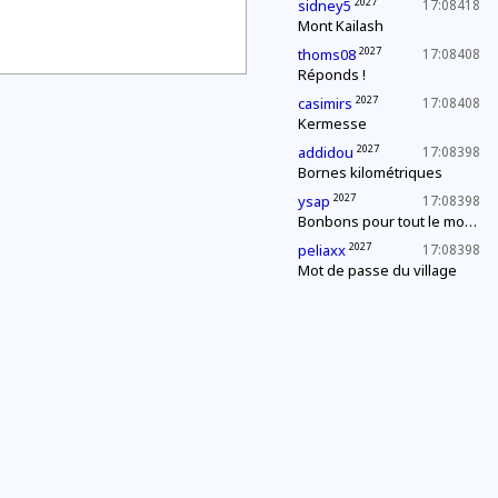
2027
sidney5
17:08418
Mont Kailash
2027
thoms08
17:08408
Réponds !
2027
casimirs
17:08408
Kermesse
2027
addidou
17:08398
Bornes kilométriques
2027
ysap
17:08398
Bonbons pour tout le monde !
2027
peliaxx
17:08398
Mot de passe du village