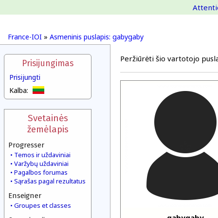
Attenti
France-IOI
»
Asmeninis puslapis: gabygaby
Peržiūrėti šio vartotojo pusla
Prisijungimas
Prisijungti
Kalba:
Svetainės
žemėlapis
Progresser
Temos ir uždaviniai
Varžybų uždaviniai
Pagalbos forumas
Sąrašas pagal rezultatus
Enseigner
Groupes et classes
gabygaby