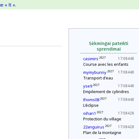
 « lt ».
Sėkmingai pateikti
sprendimai
2027
casimirs
17:08448
Course avec les enfants
2027
mymybunny
17:08448
Transport d'eau
2027
yse9
17:08448
Empilement de cylindres
2027
thoms08
17:08448
L'éclipse
2027
oihan1
17:08428
Protection du village
2027
22anguirus
17:08428
Plan de la montagne