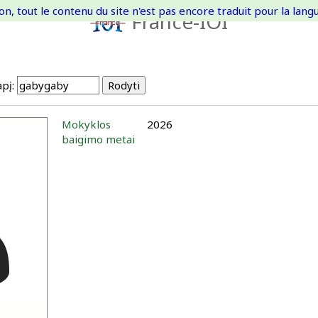
on, tout le contenu du site n'est pas encore traduit pour la langue
France-IOI
pį:
Mokyklos
2026
baigimo metai