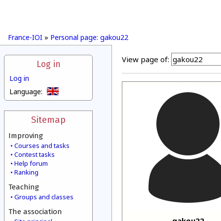
France-IOI
»
Personal page: gakou22
View page of:
Log in
Log in
Language:
Sitemap
Improving
Courses and tasks
Contest tasks
Help forum
Ranking
Teaching
Groups and classes
The association
gakou22