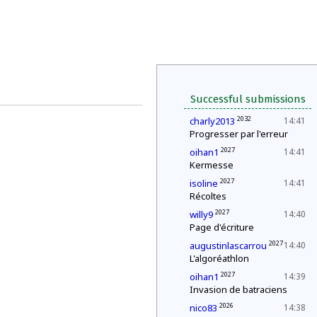
Successful submissions
2032
charly2013
14:41
Progresser par l'erreur
2027
oihan1
14:41
Kermesse
2027
isoline
14:41
Récoltes
2027
willy9
14:40
Page d'écriture
2027
augustinlascarrou
14:40
L'algoréathlon
2027
oihan1
14:39
Invasion de batraciens
2026
nico83
14:38