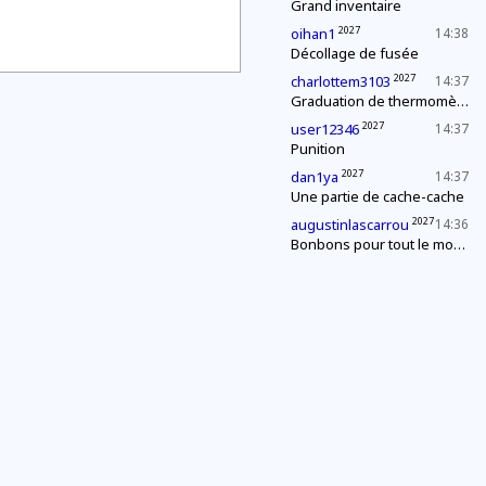
Grand inventaire
2027
oihan1
14:38
Décollage de fusée
2027
charlottem3103
14:37
Graduation de thermomètres
2027
user12346
14:37
Punition
2027
dan1ya
14:37
Une partie de cache-cache
2027
augustinlascarrou
14:36
Bonbons pour tout le monde !