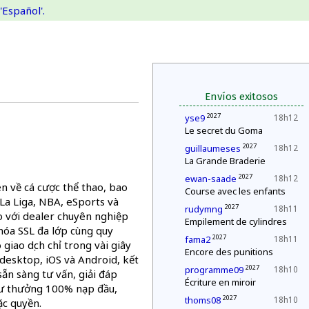
'Español'.
Envíos exitosos
2027
yse9
18h12
Le secret du Goma
2027
guillaumeses
18h12
La Grande Braderie
2027
ewan-saade
18h12
n về cá cược thể thao, bao
Course avec les enfants
a Liga, NBA, eSports và
2027
rudymng
18h11
no với dealer chuyên nghiệp
Empilement de cylindres
hóa SSL đa lớp cùng quy
2027
fama2
18h11
iao dịch chỉ trong vài giây
Encore des punitions
n desktop, iOS và Android, kết
2027
programme09
18h10
ẵn sàng tư vấn, giải đáp
Écriture en miroir
hư thưởng 100% nạp đầu,
2027
thoms08
18h10
ặc quyền.