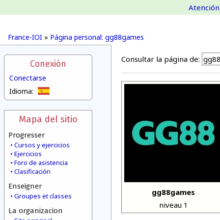
Atención 
France-IOI
»
Página personal: gg88games
Consultar la página de:
Conexión
Conectarse
Idioma:
Mapa del sitio
Progresser
Cursos y ejercicios
Ejercicios
Foro de asistencia
Clasificación
Enseigner
gg88games
Groupes et classes
niveau 1
La organizacion