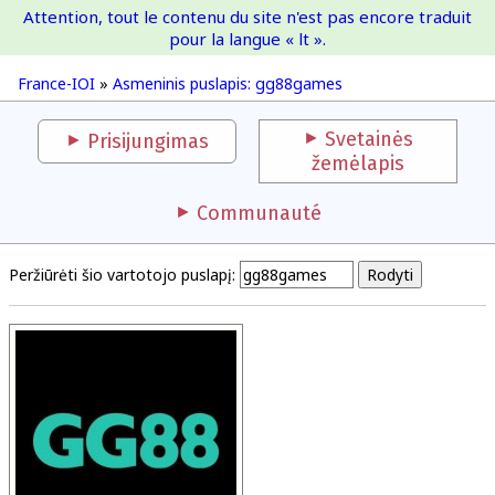
Attention, tout le contenu du site n'est pas encore traduit
France-IOI
pour la langue « lt ».
France-IOI
»
Asmeninis puslapis: gg88games
Svetainės
Prisijungimas
žemėlapis
Communauté
Peržiūrėti šio vartotojo puslapį: