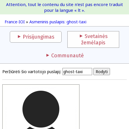
Attention, tout le contenu du site n'est pas encore traduit
France-IOI
pour la langue « lt ».
France-IOI
»
Asmeninis puslapis: ghost-taxi
Svetainės
Prisijungimas
žemėlapis
Communauté
Peržiūrėti šio vartotojo puslapį: