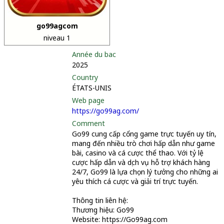
go99agcom
niveau 1
Année du bac
2025
Country
ÉTATS-UNIS
Web page
https://go99ag.com/
Comment
Go99 cung cấp cổng game trực tuyến uy tín,
mang đến nhiều trò chơi hấp dẫn như game
bài, casino và cá cược thể thao. Với tỷ lệ
cược hấp dẫn và dịch vụ hỗ trợ khách hàng
24/7, Go99 là lựa chọn lý tưởng cho những ai
yêu thích cá cược và giải trí trực tuyến.
Thông tin liên hệ:
Thương hiệu: Go99
Website: https://Go99ag.com