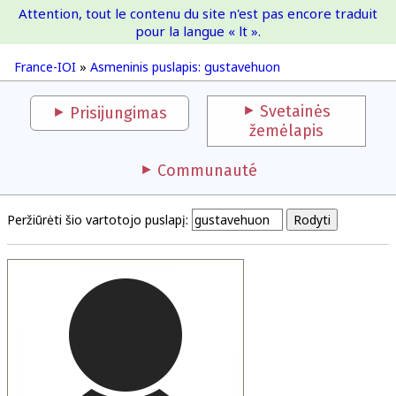
Attention, tout le contenu du site n'est pas encore traduit
France-IOI
pour la langue « lt ».
France-IOI
»
Asmeninis puslapis: gustavehuon
Svetainės
Prisijungimas
žemėlapis
Communauté
Peržiūrėti šio vartotojo puslapį: