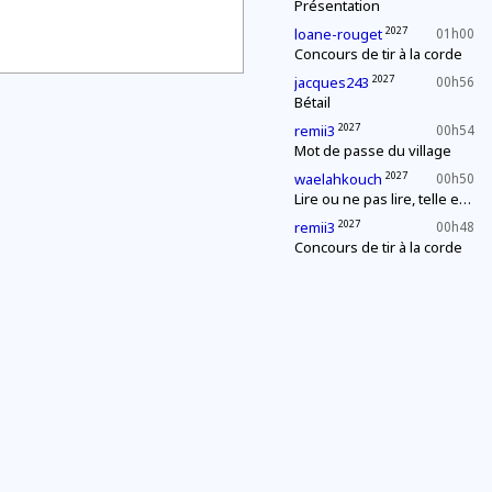
Présentation
2027
loane-rouget
01h00
Concours de tir à la corde
2027
jacques243
00h56
Bétail
2027
remii3
00h54
Mot de passe du village
2027
waelahkouch
00h50
Lire ou ne pas lire, telle est la question
2027
remii3
00h48
Concours de tir à la corde