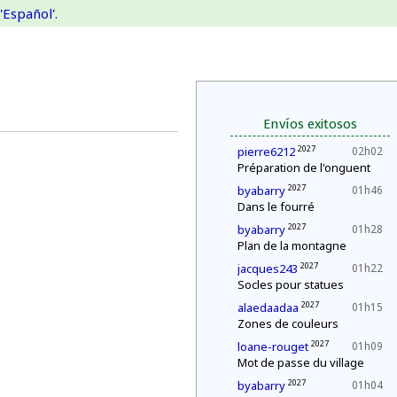
'Español'.
Envíos exitosos
2027
pierre6212
02h02
Préparation de l'onguent
2027
byabarry
01h46
Dans le fourré
2027
byabarry
01h28
Plan de la montagne
2027
jacques243
01h22
Socles pour statues
2027
alaedaadaa
01h15
Zones de couleurs
2027
loane-rouget
01h09
Mot de passe du village
2027
byabarry
01h04