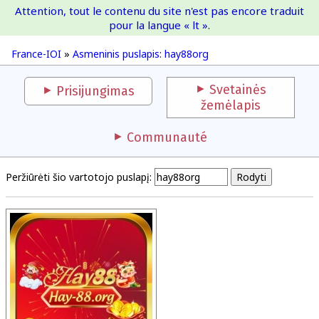
Attention, tout le contenu du site n'est pas encore traduit
France-IOI
pour la langue « lt ».
France-IOI
»
Asmeninis puslapis: hay88org
Svetainės
Prisijungimas
žemėlapis
Communauté
Peržiūrėti šio vartotojo puslapį: