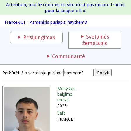
Attention, tout le contenu du site n'est pas encore traduit
France-IOI
pour la langue « lt ».
France-IOI
»
Asmeninis puslapis: haythem3
Svetainės
Prisijungimas
žemėlapis
Communauté
Peržiūrėti šio vartotojo puslapį:
Mokyklos
baigimo
metai
2026
Šalis
FRANCE