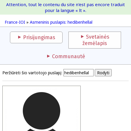
Attention, tout le contenu du site n'est pas encore traduit
France-IOI
pour la langue « lt ».
France-IOI
»
Asmeninis puslapis: hedibenhellal
Svetainės
Prisijungimas
žemėlapis
Communauté
Peržiūrėti šio vartotojo puslapį: