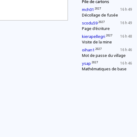
Pile de cartons
2027
mch01
16 h 49
Décollage de fusée
2027
scodu59
16 h 49
Page d'écriture
2027
kierapellegri
16 h 48
Visite de la mine
2027
oihan1
16 h 46
Mot de passe du village
2027
ysap
16 h 46
Mathématiques de base