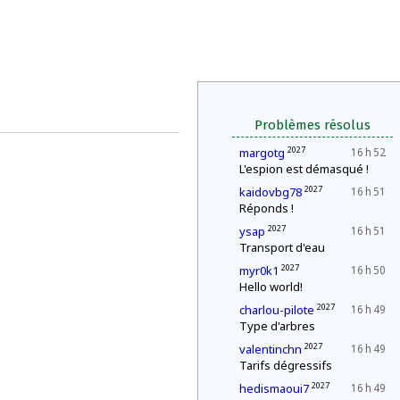
Problèmes résolus
2027
margotg
16 h 52
L'espion est démasqué !
2027
kaidovbg78
16 h 51
Réponds !
2027
ysap
16 h 51
Transport d'eau
2027
myr0k1
16 h 50
Hello world!
2027
charlou-pilote
16 h 49
Type d'arbres
2027
valentinchn
16 h 49
Tarifs dégressifs
2027
hedismaoui7
16 h 49