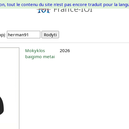
on, tout le contenu du site n'est pas encore traduit pour la langue
France-IOI
pį:
Mokyklos
2026
baigimo metai