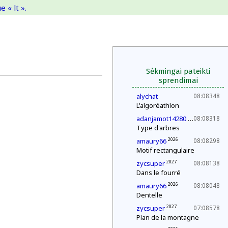
 « lt ».
Sėkmingai pateikti
sprendimai
alychat
08:08348
L'algoréathlon
2029
adanjamot14280
08:08318
Type d'arbres
2026
amaury66
08:08298
Motif rectangulaire
2027
zycsuper
08:08138
Dans le fourré
2026
amaury66
08:08048
Dentelle
2027
zycsuper
07:08578
Plan de la montagne