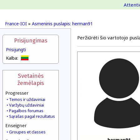
Attenti
France-IOI
»
Asmeninis puslapis: herman91
Peržiūrėti šio vartotojo pusla
Prisijungimas
Prisijungti
Kalba:
Svetainės
žemėlapis
Progresser
Temos ir uždaviniai
Varžybų uždaviniai
Pagalbos forumas
Sąrašas pagal rezultatus
Enseigner
Groupes et classes
herman91