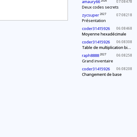
2026
amaury66
07:08478
Deux codes secrets
2027
zycsuper
07:08218
Présentation
coder31415926
06:08468
Moyenne hexadécimale
coder31415926
06:08308
Table de multiplication binaire
2027
raph8888
06:08258
Grand inventaire
coder31415926
06:08208
Changement de base