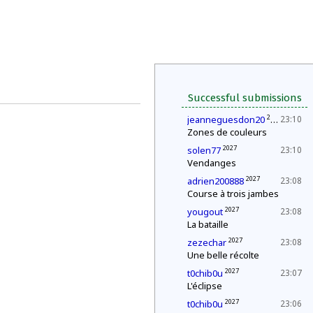
Successful submissions
2027
jeanneguesdon20
23:10
Zones de couleurs
2027
solen77
23:10
Vendanges
2027
adrien200888
23:08
Course à trois jambes
2027
yougout
23:08
La bataille
2027
zezechar
23:08
Une belle récolte
2027
t0chib0u
23:07
L'éclipse
2027
t0chib0u
23:06