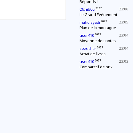
Réponds !
2027
t0chib0u
23:06
Le Grand Événement
2027
mahdiayadi
23:05
Plan de la montagne
2027
user410
23:04
Moyenne des notes
2027
zezechar
23:04
Achat de livres
2027
user410
23:03
Comparatif de prix