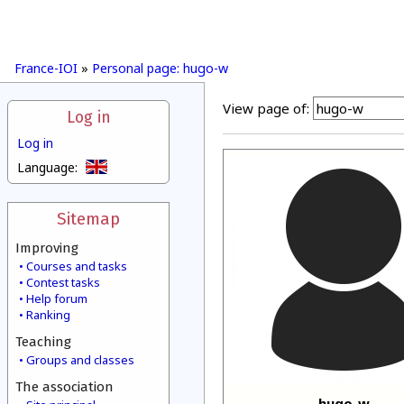
France-IOI
»
Personal page: hugo-w
View page of:
Log in
Log in
Language:
Sitemap
Improving
Courses and tasks
Contest tasks
Help forum
Ranking
Teaching
Groups and classes
The association
hugo-w