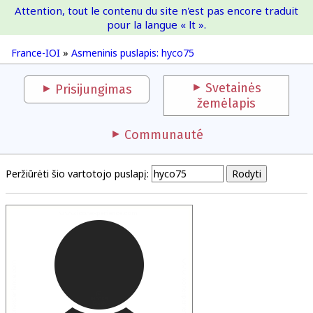
Attention, tout le contenu du site n'est pas encore traduit
France-IOI
pour la langue « lt ».
France-IOI
»
Asmeninis puslapis: hyco75
Svetainės
Prisijungimas
žemėlapis
Communauté
Peržiūrėti šio vartotojo puslapį: