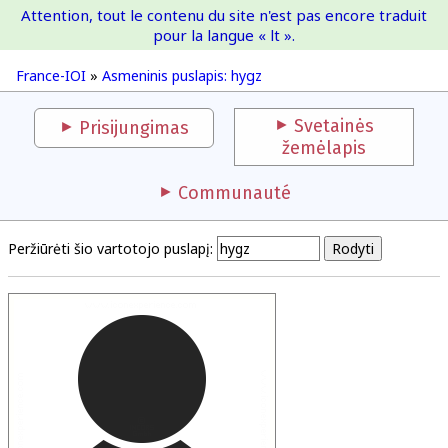
Attention, tout le contenu du site n'est pas encore traduit
France-IOI
pour la langue « lt ».
France-IOI
»
Asmeninis puslapis: hygz
Svetainės
Prisijungimas
žemėlapis
Communauté
Peržiūrėti šio vartotojo puslapį: