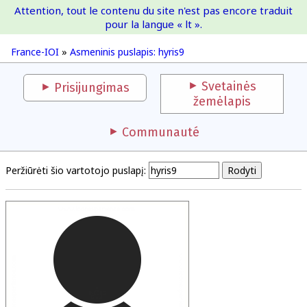
Attention, tout le contenu du site n'est pas encore traduit
France-IOI
pour la langue « lt ».
France-IOI
»
Asmeninis puslapis: hyris9
Svetainės
Prisijungimas
žemėlapis
Communauté
Peržiūrėti šio vartotojo puslapį: