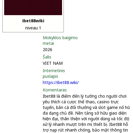
ibet88wiki
niveau 1
Mokyklos baigimo
metai
2026
Šalis
VIET NAM
Internetinis
puslapis
https://ibet88.wiki/
Komentaras
Ibet88 là điểm đến lý tưởng cho người chơi
yêu thích cá cược thể thao, casino trực
tuyến, bắn cá đổi thưởng và slot game nổ hũ
đa dạng chủ đề. Nền tảng sở hữu giao diện
hiện đại, thân thiện với người dùng và tốc độ
xử lý nhanh mượt trên mọi thiết bị. Ibet88 hỗ
trợ nạp rút nhanh chóng, bảo mật thông tin